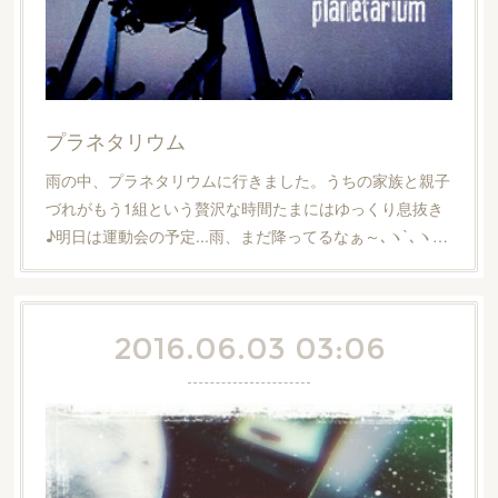
プラネタリウム
雨の中、プラネタリウムに行きました。うちの家族と親子
づれがもう1組という贅沢な時間たまにはゆっくり息抜き
♪明日は運動会の予定...雨、まだ降ってるなぁ～､ヽ`､ヽ…
2016.06.03 03:06