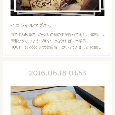
イニシャルマグネット
雨ですね広島でもかなりの量の雨が降ってました肌寒い…
風邪ひかないようい気をつけなければ…土曜日、
HOUT4（J good JPの実店舗）に行ってきました♪面白…
2016.06.18 01:53