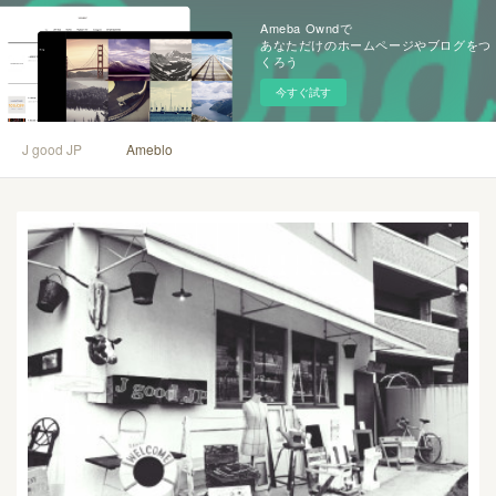
Ameba Owndで
あなただけのホームページやブログをつ
くろう
今すぐ試す
J good JP
Ameblo