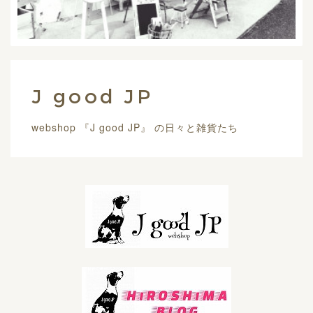
J good JP
webshop 『J good JP』 の日々と雑貨たち