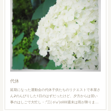
代休
延期になった運動会の代休子供たちのリクエストで本屋さ
ん♪のんびりした1日のはずだったけど、夕方からは習い
事のはしごで大忙し・:*三( o'ω')oʬʬʬ週末は雨が降りま…