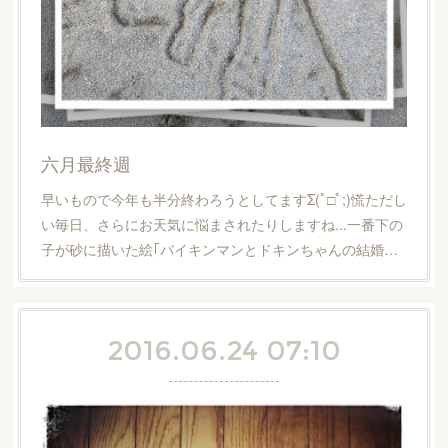
六月最終週
早いもので今年も半分終わろうとしてますΣ(ﾟ□ﾟ;)慌ただし
い毎日、さらにお天気に悩まされたりしますね...一番下の
子が砂に描いた絵｢バイキンマンとドキンちゃんの結婚…
2016.06.24 07:10