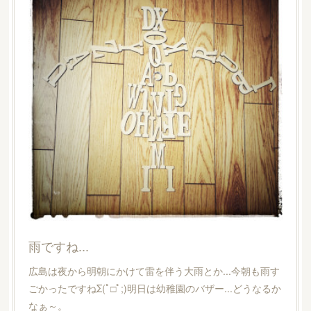
雨ですね...
広島は夜から明朝にかけて雷を伴う大雨とか...今朝も雨す
ごかったですねΣ(ﾟ□ﾟ;)明日は幼稚園のバザー...どうなるか
なぁ～。